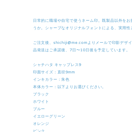
日常的に職場や自宅で使うネーム印。既製品以外をお探
うか。シャープなオリジナルフォントによる、実用性
ご注文後、
shichiji@me.com
よりメールで印影デザ
品発送はご承諾後、7日〜10日後を予定しています。
シャチハタ キャップレス9
印面サイズ：直径9mm
インキカラー：朱色
本体カラー：以下よりお選びください。
ブラック
ホワイト
ブルー
イエローグリーン
オレンジ
ピンク