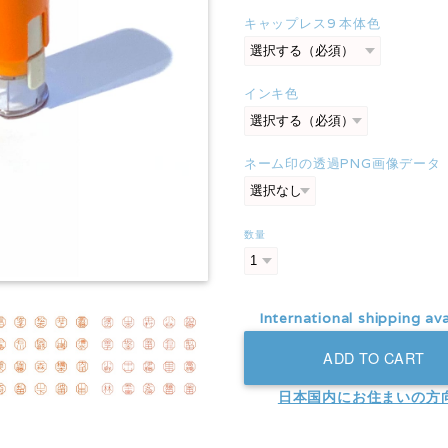
キャップレス9 本体色
インキ色
ネーム印の透過PNG画像データ
数量
International shipping ava
ADD TO CART
日本国内にお住まいの方