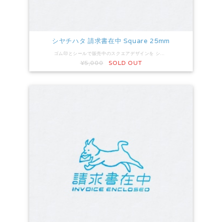
シヤチハタ 請求書在中 Square 25mm
ゴム印とシールで販売中のスクエアデザインを シヤチハタ X stamper にしました。 押すだけ簡単。オススメです！ 印面サイズ：高さ25mm×幅25mm インキ色：藍色
¥5,000
SOLD OUT