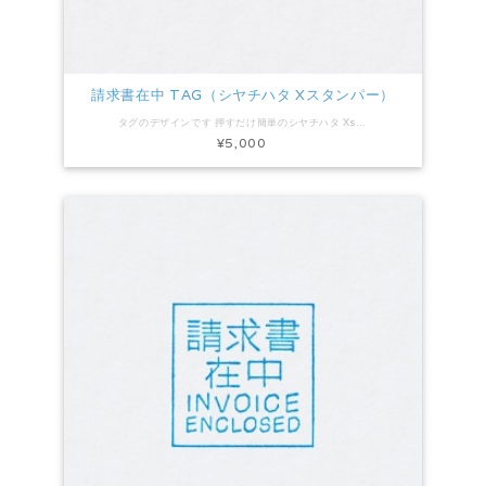
請求書在中 TAG（シヤチハタ Xスタンパー）
タグのデザインです 押すだけ簡単のシヤチハタ Xstamper 印面サイズ：高さ15mm×幅51mm インキ色：藍色 ちょっと斜めに押すのがオススメです。
¥5,000