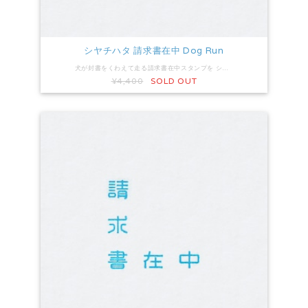
シヤチハタ 請求書在中 Dog Run
犬が封書をくわえて走る請求書在中スタンプを シヤチハタ X stamper にしました。 押すだけ簡単。オススメです！ 印面サイズ：高さ20mm×幅30mm インク：藍色
¥4,400
SOLD OUT