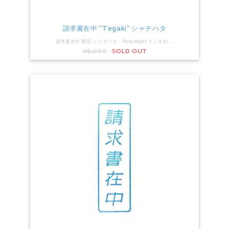
請求書在中 "Tegaki" シャチハタ
請求書在中 横型 シャチハタ・Xstamper インキの色：藍色／黒色 印面サイズ：15×51mm 手書きデザインで、温もり重視の請求書スタンプです。
¥5,000
SOLD OUT