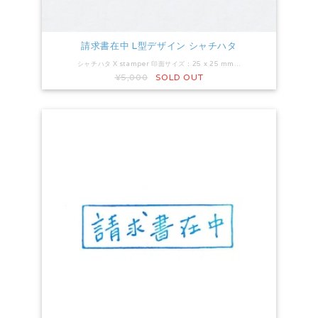
請求書在中 L型デザイン シャチハタ
シャチハタ X stamper 印面サイズ：25 x 25 mm インク：藍色 押すだけ簡単。オススメです！ 封筒の角にあわせて押印してください。
¥5,000
SOLD OUT